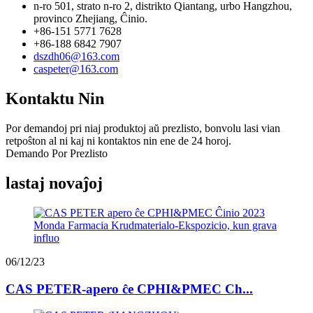
n-ro 501, strato n-ro 2, distrikto Qiantang, urbo Hangzhou,
provinco Zhejiang, Ĉinio.
+86-151 5771 7628
+86-188 6842 7907
dszdh06@163.com
caspeter@163.com
Kontaktu Nin
Por demandoj pri niaj produktoj aŭ prezlisto, bonvolu lasi vian
retpoŝton al ni kaj ni kontaktos nin ene de 24 horoj.
Demando Por Prezlisto
lastaj novaĵoj
06/12/23
CAS PETER-apero ĉe CPHI&PMEC Ch...