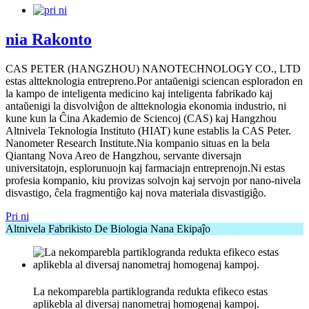
nia Rakonto
CAS PETER (HANGZHOU) NANOTECHNOLOGY CO., LTD
estas altteknologia entrepreno.Por antaŭenigi sciencan esploradon en
la kampo de inteligenta medicino kaj inteligenta fabrikado kaj
antaŭenigi la disvolviĝon de altteknologia ekonomia industrio, ni
kune kun la Ĉina Akademio de Sciencoj (CAS) kaj Hangzhou
Altnivela Teknologia Instituto (HIAT) kune establis la CAS Peter.
Nanometer Research Institute.Nia kompanio situas en la bela
Qiantang Nova Areo de Hangzhou, servante diversajn
universitatojn, esplorunuojn kaj farmaciajn entreprenojn.Ni estas
profesia kompanio, kiu provizas solvojn kaj servojn por nano-nivela
disvastigo, ĉela fragmentiĝo kaj nova materiala disvastigiĝo.
Pri ni
Altnivela Fabrikisto De Biologia Nana Ekipaĵo
La nekomparebla partiklogranda redukta efikeco estas
aplikebla al diversaj nanometraj homogenaj kampoj.