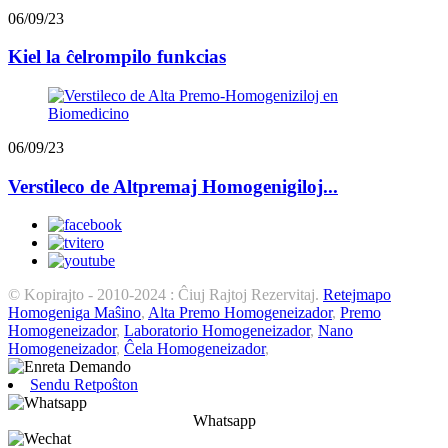
06/09/23
Kiel la ĉelrompilo funkcias
06/09/23
Verstileco de Altpremaj Homogenigiloj...
© Kopirajto - 2010-2024 : Ĉiuj Rajtoj Rezervitaj.
Retejmapo
Homogeniga Maŝino
,
Alta Premo Homogeneizador
,
Premo
Homogeneizador
,
Laboratorio Homogeneizador
,
Nano
Homogeneizador
,
Ĉela Homogeneizador
,
Sendu Retpoŝton
Whatsapp