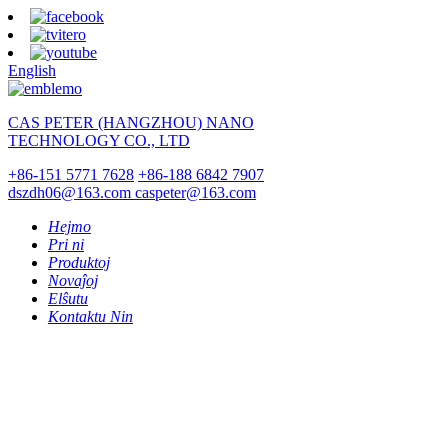
English
CAS PETER (HANGZHOU) NANO
TECHNOLOGY CO., LTD
+86-151 5771 7628
+86-188 6842 7907
dszdh06@163.com
caspeter@163.com
Hejmo
Pri ni
Produktoj
Novaĵoj
Elŝutu
Kontaktu Nin